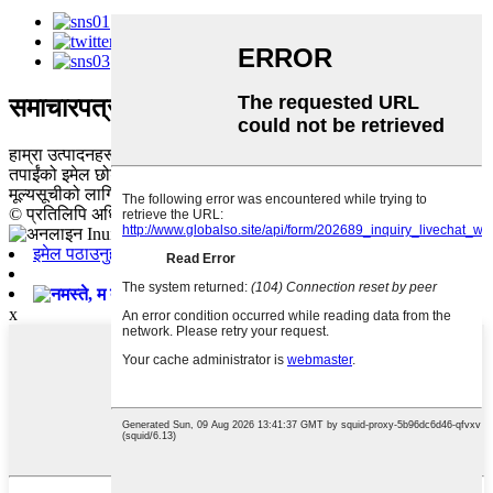
समाचारपत्र
हाम्रा उत्पादनहरू वा मूल्यसूचीको बारेमा सोधपुछको लागि, कृपया हामीलाई
तपाईंको इमेल छोड्नुहोस् र हामी 24 घण्टा भित्र सम्पर्कमा हुनेछौं।
मूल्यसूचीको लागि सोधपुछ
© प्रतिलिपि अधिकार - 2010-2020 : सबै अधिकार सुरक्षित। -
इमेल पठाउनुहोस्
विलियम
x