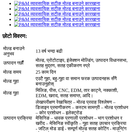
छोटो विवरण:
मोल्ड बनाउने
13 वर्ष भन्दा बढी
अनुभव
मोल्ड, प्रोटोटाइप, इंजेक्शन मोल्डिंग, उत्पादन विधानसभा,
उत्पादन गर्छौं
सतह मुद्रण, सतह एकीकरण स्प्रे
मोल्ड समय
25 काम दिन
एउटै गुहा, बहु-गुहा वा समान फरक उत्पादनहरू सँगै
मोल्ड गुहा
बनाउनुहोस्
मिलिङ, पीस, CNC, EDM, तार काट्ने, नक्काशी,
मोल्ड गुहा
EDM, खराद, सतह समाप्त, आदि।
लेखापरीक्षण रेखाचित्र – मोल्ड प्रवाह विश्लेषण –
डिजाइन प्रमाणीकरण – कस्टम सामग्री – मोल्ड प्रशोधन
– कोर प्रशोधन – इलेक्ट्रोड
उत्पादन प्रक्रिया
मेसिनिङ – धावक प्रणाली प्रशोधन – भाग प्रशोधन र
खरीद – मेसिनिङ स्वीकृति – गुहा सतह उपचार प्रक्रिया
- जटिल मोड डाई - सम्पूर्ण मोल्ड सतह कोटिंग - माउन्टिंग