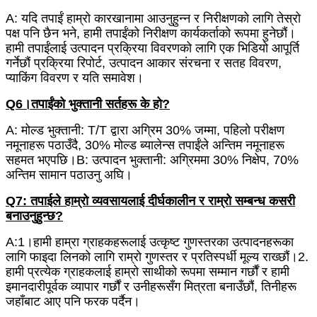
A: यदि तपाईं हाम्रो कारखानामा आउनुहुन्न र निरीक्षणको लागि तेस्रो
पक्ष पनि छैन भने, हामी तपाईंको निरीक्षण कार्यकर्ताको रूपमा हुनेछौं।
हामी तपाईंलाई उत्पादन प्रक्रिया विवरणको लागि एक भिडियो आपूर्ति
गर्नेछौं प्रक्रिया रिपोर्ट, उत्पादन आकार संरचना र सतह विवरण,
प्याकिंग विवरण र यति समावेश।
Q6।तपाईंको भुक्तानी सर्तहरू के हो?
A: मोल्ड भुक्तानी: T/T द्वारा अग्रिम 30% जम्मा, पहिलो परीक्षण
नमूनाहरू पठाउँदै, 30% मोल्ड ब्यालेन्स तपाईंले अन्तिम नमूनाहरू
सहमत भएपछि।B: उत्पादन भुक्तानी: अग्रिममा 30% निक्षेप, 70%
अन्तिम सामान पठाउनु अघि।
Q7: तपाईले हाम्रो व्यवसायलाई दीर्घकालीन र राम्रो सम्बन्ध कसरी
बनाउनुहुन्छ?
A:1।हामी हाम्रा ग्राहकहरूलाई उत्कृष्ट गुणस्तरका उत्पादनहरूका
लागि फाइदा लिनको लागि राम्रो गुणस्तर र प्रतिस्पर्धी मूल्य राख्छौं।2.
हामी प्रत्येक ग्राहकलाई हाम्रो साथीको रूपमा सम्मान गर्छौं र हामी
इमानदारीपूर्वक व्यापार गर्छौं र उनीहरूसँग मित्रता बनाउँछौं, तिनीहरू
जहाँबाट आए पनि फरक पर्दैन।