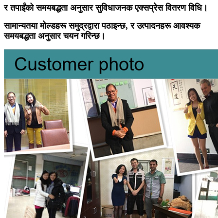
र तपाईंको समयबद्धता अनुसार सुविधाजनक एक्सप्रेस वितरण विधि।
सामान्यतया मोल्डहरू समुद्रद्वारा पठाइन्छ, र उत्पादनहरू आवश्यक
समयबद्धता अनुसार चयन गरिन्छ।