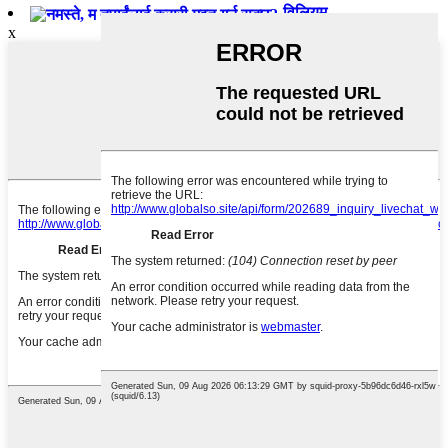
विलियम
x