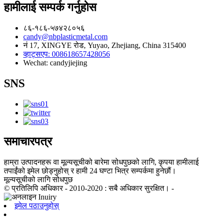
हामीलाई सम्पर्क गर्नुहोस
८६-१८६-५७४२८०५६
candy@nbplasticmetal.com
नं 17, XINGYE रोड, Yuyao, Zhejiang, China 315400
व्हाट्सएप: 008618657428056
Wechat: candyjiejing
SNS
समाचारपत्र
हाम्रा उत्पादनहरू वा मूल्यसूचीको बारेमा सोधपुछको लागि, कृपया हामीलाई
तपाईंको इमेल छोड्नुहोस् र हामी 24 घण्टा भित्र सम्पर्कमा हुनेछौं।
मूल्यसूचीको लागि सोधपुछ
© प्रतिलिपि अधिकार - 2010-2020 : सबै अधिकार सुरक्षित। -
इमेल पठाउनुहोस्