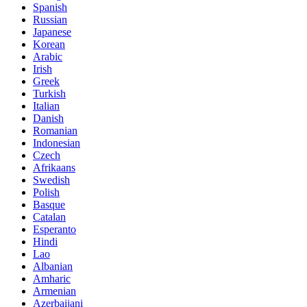
Spanish
Russian
Japanese
Korean
Arabic
Irish
Greek
Turkish
Italian
Danish
Romanian
Indonesian
Czech
Afrikaans
Swedish
Polish
Basque
Catalan
Esperanto
Hindi
Lao
Albanian
Amharic
Armenian
Azerbaijani