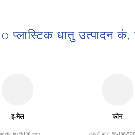
प्लास्टिक धातु उत्पादन कं,
इ-मेल
फोन
ndyjiejing@126.com
कम्पनी फोन: 86-186-57