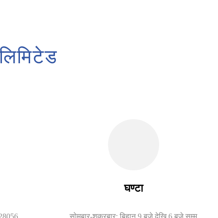
 लिमिटेड
घण्टा
428056
सोमबार-शुक्रबार: बिहान 9 बजे देखि 6 बजे सम्म