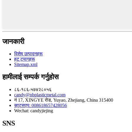
जानकारी
विशेष उत्पादनहरू
हट ट्यागहरू
Sitemap.xml
हामीलाई सम्पर्क गर्नुहोस
८६-१८६-५७४२८०५६
candy@nbplasticmetal.com
नं 17, XINGYE रोड, Yuyao, Zhejiang, China 315400
व्हाट्सएप: 008618657428056
Wechat: candyjiejing
SNS