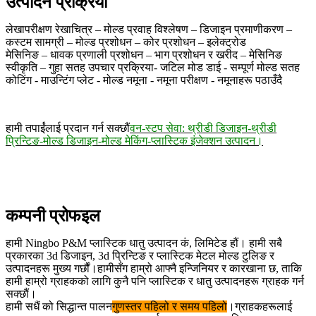
उत्पादन प्रक्रिया
लेखापरीक्षण रेखाचित्र – मोल्ड प्रवाह विश्लेषण – डिजाइन प्रमाणीकरण –
कस्टम सामग्री – मोल्ड प्रशोधन – कोर प्रशोधन – इलेक्ट्रोड
मेसिनिङ – धावक प्रणाली प्रशोधन – भाग प्रशोधन र खरीद – मेसिनिङ
स्वीकृति – गुहा सतह उपचार प्रक्रिया
- जटिल मोड डाई - सम्पूर्ण मोल्ड सतह
कोटिंग - माउन्टिंग प्लेट - मोल्ड नमूना - नमूना परीक्षण - नमूनाहरू पठाउँदै
हामी तपाईंलाई प्रदान गर्न सक्छौं
वन-स्टप सेवा: थ्रीडी डिजाइन-थ्रीडी
प्रिन्टिङ-मोल्ड डिजाइन-मोल्ड मेकिंग-प्लास्टिक इंजेक्शन उत्पादन।
कम्पनी प्रोफइल
हामी Ningbo P&M प्लास्टिक धातु उत्पादन कं, लिमिटेड हौं। हामी सबै
प्रकारका 3d डिजाइन, 3d प्रिन्टिङ र प्लास्टिक मेटल मोल्ड टुलिङ र
उत्पादनहरू मुख्य गर्छौं।हामीसँग हाम्रो आफ्नै इन्जिनियर र कारखाना छ, ताकि
हामी हाम्रो ग्राहकको लागि कुनै पनि प्लास्टिक र धातु उत्पादनहरू ग्राहक गर्न
सक्छौं।
हामी सधैं को सिद्धान्त पालन
गुणस्तर पहिलो र समय पहिलो
।ग्राहकहरूलाई