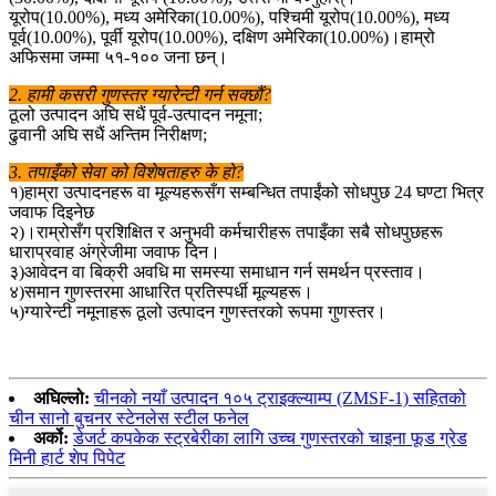
यूरोप(10.00%), मध्य अमेरिका(10.00%), पश्चिमी यूरोप(10.00%), मध्य
पूर्व(10.00%), पूर्वी यूरोप(10.00%), दक्षिण अमेरिका(10.00%)।हाम्रो
अफिसमा जम्मा ५१-१०० जना छन्।
2. हामी कसरी गुणस्तर ग्यारेन्टी गर्न सक्छौं?
ठूलो उत्पादन अघि सधैं पूर्व-उत्पादन नमूना;
ढुवानी अघि सधैं अन्तिम निरीक्षण;
3. तपाइँको सेवा को विशेषताहरु के हो?
१)हाम्रा उत्पादनहरू वा मूल्यहरूसँग सम्बन्धित तपाईंको सोधपुछ 24 घण्टा भित्र
जवाफ दिइनेछ
२)।राम्रोसँग प्रशिक्षित र अनुभवी कर्मचारीहरू तपाइँका सबै सोधपुछहरू
धाराप्रवाह अंग्रेजीमा जवाफ दिन।
३)आवेदन वा बिक्री अवधि मा समस्या समाधान गर्न समर्थन प्रस्ताव।
४)समान गुणस्तरमा आधारित प्रतिस्पर्धी मूल्यहरू।
५)ग्यारेन्टी नमूनाहरू ठूलो उत्पादन गुणस्तरको रूपमा गुणस्तर।
अघिल्लो:
चीनको नयाँ उत्पादन १०५ ट्राइक्ल्याम्प (ZMSF-1) सहितको
चीन सानो बुचनर स्टेनलेस स्टील फनेल
अर्को:
डेजर्ट कपकेक स्ट्रबेरीका लागि उच्च गुणस्तरको चाइना फूड ग्रेड
मिनी हार्ट शेप पिपेट