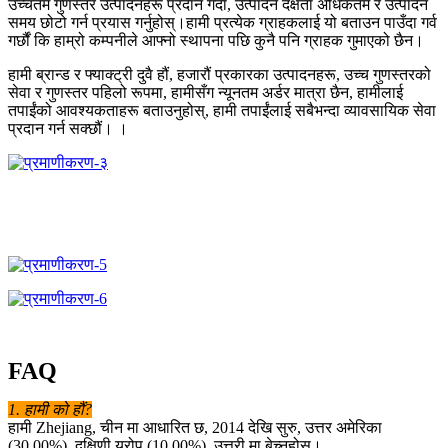
उच्चतम गुणस्तर उत्पादनहरू प्रदान गर्दा, उत्पादन दक्षता अधिकतम र उत्पादन
समय छोटो गर्न प्रयास गर्नुहोस्।हामी प्रत्येक ग्राहकलाई यो बताउन पाउँदा गर्व
गर्छौं कि हाम्रो कम्पनीले आफ्नो स्थापना पछि कुनै पनि ग्राहक गुमाएको छैन।
हामी ब्रान्ड र फ्याक्ट्री दुवै हौं, हजारौं प्रकारका उत्पादनहरू, उच्च गुणस्तरको
सेवा र गुणस्तर पहिलो रूपमा, हामीसँग न्यूनतम अर्डर मात्रा छैन, हामीलाई
तपाईंको आवश्यकताहरू बताउनुहोस्, हामी तपाईंलाई सबैभन्दा व्यावसायिक सेवा
प्रदान गर्न सक्छौं। ।
FAQ
1. हामी को हौं?
हामी Zhejiang, चीन मा आधारित छ, 2014 देखि सुरु, उत्तर अमेरिका
(30.00%), दक्षिणी यूरोप (10.00%), उत्तरी मा बेच्नुहोस्।