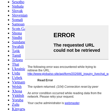
Sesotho
Sinhala
Slovak
Slovenian
Somali
Samoan
Scots Gaelic
Shona
Sindhi
Sundanese
Swahili
Tajik
Tamil
Telugu
Thai
Ukrainian
Urdu
Uzbek
Vietnamese
Welsh
Xhosa
Yiddish
Yoruba
Zulu
Kinyarwanda