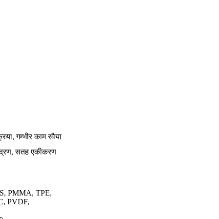
रिया, गम्भीर काम रवैया
 मुद्रण, सतह एकीकरण
PS, PMMA, TPE,
C, PVDF,