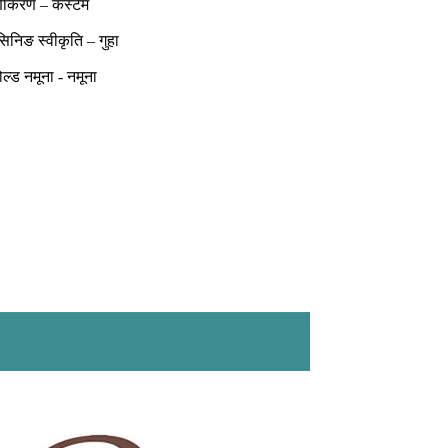
माणीकरण – कस्टम
िनिङ स्वीकृति – गुहा
ोल्ड नमूना - नमूना