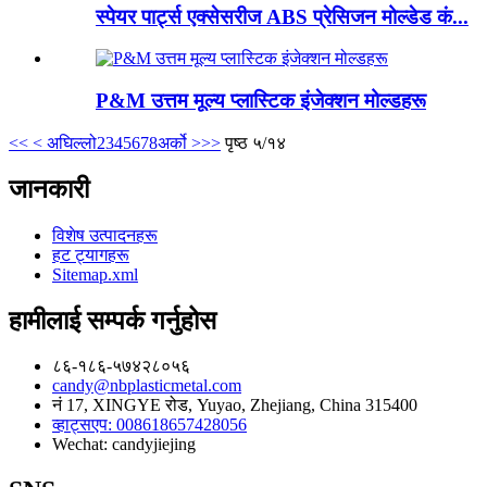
स्पेयर पार्ट्स एक्सेसरीज ABS प्रेसिजन मोल्डेड कं...
P&M उत्तम मूल्य प्लास्टिक इंजेक्शन मोल्डहरू
<<
< अघिल्लो
2
3
4
5
6
7
8
अर्को >
>>
पृष्ठ ५/१४
जानकारी
विशेष उत्पादनहरू
हट ट्यागहरू
Sitemap.xml
हामीलाई सम्पर्क गर्नुहोस
८६-१८६-५७४२८०५६
candy@nbplasticmetal.com
नं 17, XINGYE रोड, Yuyao, Zhejiang, China 315400
व्हाट्सएप: 008618657428056
Wechat: candyjiejing