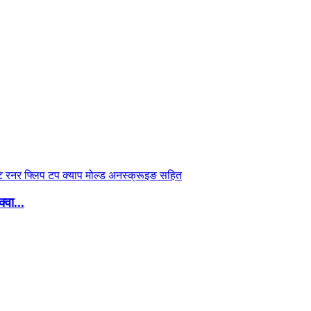
वा...