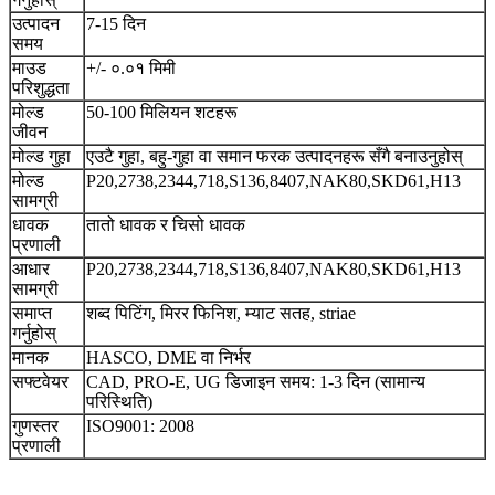
उत्पादन
7-15 दिन
समय
माउड
+/- ०.०१ मिमी
परिशुद्धता
मोल्ड
50-100 मिलियन शटहरू
जीवन
मोल्ड गुहा
एउटै गुहा, बहु-गुहा वा समान फरक उत्पादनहरू सँगै बनाउनुहोस्
मोल्ड
P20,2738,2344,718,S136,8407,NAK80,SKD61,H13
सामग्री
धावक
तातो धावक र चिसो धावक
प्रणाली
आधार
P20,2738,2344,718,S136,8407,NAK80,SKD61,H13
सामग्री
समाप्त
शब्द पिटिंग, मिरर फिनिश, म्याट सतह, striae
गर्नुहोस्
मानक
HASCO, DME वा निर्भर
सफ्टवेयर
CAD, PRO-E, UG डिजाइन समय: 1-3 दिन (सामान्य
परिस्थिति)
गुणस्तर
ISO9001: 2008
प्रणाली