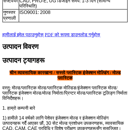
CAD, PRO-E, UG डिजाइन समय: 1-3 दिन (सामान्य
सफ्टवेयर
परिस्थिति)
ISO9001: 2008
गुणस्तर
प्रणाली
हामीलाई इमेल पठाउनुहोस्
PDF को रूपमा डाउनलोड गर्नुहोस्
उत्पादन विवरण
उत्पादन ट्यागहरू
चीन व्यावसायिक कारखाना / सस्तो प्लास्टिक इंजेक्शन मोल्डिंग / मोल्ड
प्लास्टिक
वस्तु: मोल्ड/प्लास्टिक मोल्ड/प्लास्टिक मोल्डिङ/इंजेक्शन प्लास्टिक मोल्ड/
प्लास्टिक इंजेक्शन मोल्ड/मोल्ड निर्माता/प्रिन्टर मोल्ड/प्लास्टिक टूलिङ्ग निर्माता
विनिर्देशहरू।
1. हाम्रो कम्पनी बारे
1) हामीले 14 वर्षको लागि पेशेवर इंजेक्शन मोल्ड र इंजेक्शन मोल्डिंग
उत्पादनहरू गर्दै आएका छौं, 30 सेट मोल्ड प्रशोधन उपकरणहरू, व्यावसायिक
CAD, CAM, CAE प्रविधि र विशेष परीक्षण उपकरणहरूसँग सुसज्जित।