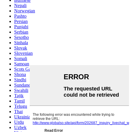
Burmese
Nepali
Norwegian
Pashto
Persian
Punjabi
Serbian
Sesotho
Sinhala
Slovak
Slovenian
Somali
Samoan
Scots Gaelic
Shona
Sindhi
Sundanese
Swahili
Tajik
Tamil
Telugu
Thai
Ukrainian
Urdu
Uzbek