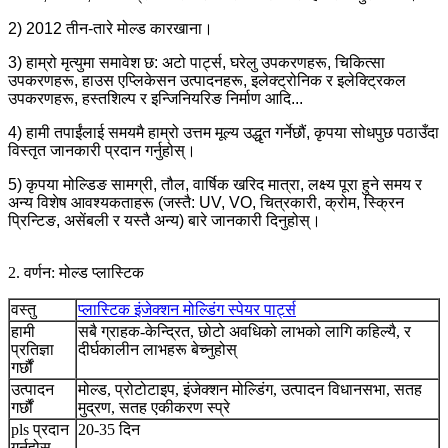
2) 2012 तीन-तारे मोल्ड कारखाना।
3) हाम्रो मृत्युमा समावेश छ: अटो पार्ट्स, घरेलु उपकरणहरू, चिकित्सा
उपकरणहरू, हाउस एप्लिकेसन उत्पादनहरू, इलेक्ट्रोनिक र इलेक्ट्रिकल
उपकरणहरू, हस्तशिल्प र इन्जिनियरिङ निर्माण आदि...
4) हामी तपाईंलाई समयमै हाम्रो उत्तम मूल्य उद्धृत गर्नेछौं, कृपया सोधपुछ पठाउँदा
विस्तृत जानकारी प्रदान गर्नुहोस्।
5) कृपया मोल्डिङ सामग्री, तौल, वार्षिक खरिद मात्रा, लक्ष्य पूरा हुने समय र
अन्य विशेष आवश्यकताहरू (जस्तै: UV, VO, चित्रकारी, क्रोम, स्क्रिन
प्रिन्टिङ, असेंबली र यस्तै अन्य) बारे जानकारी दिनुहोस्।
2. वर्णन: मोल्ड प्लास्टिक
वस्तु
प्लास्टिक इंजेक्शन मोल्डिंग स्पेयर पार्ट्स
हामी
सबै ग्राहक-केन्द्रित, छोटो अवधिको लाभको लागि कहिल्यै, र
प्रतिज्ञा
दीर्घकालीन लाभहरू बेच्नुहोस्
गर्छौं
उत्पादन
मोल्ड, प्रोटोटाइप, इंजेक्शन मोल्डिंग, उत्पादन विधानसभा, सतह
गर्छौं
मुद्रण, सतह एकीकरण स्प्रे
pls प्रदान
20-35 दिन
गर्नुहोस्