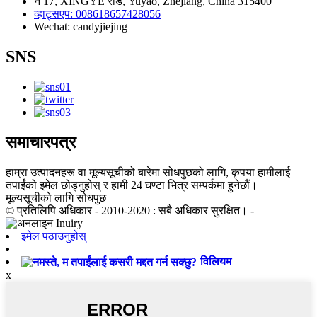
नं 17, XINGYE रोड, Yuyao, Zhejiang, China 315400
व्हाट्सएप: 008618657428056
Wechat: candyjiejing
SNS
समाचारपत्र
हाम्रा उत्पादनहरू वा मूल्यसूचीको बारेमा सोधपुछको लागि, कृपया हामीलाई
तपाईंको इमेल छोड्नुहोस् र हामी 24 घण्टा भित्र सम्पर्कमा हुनेछौं।
मूल्यसूचीको लागि सोधपुछ
© प्रतिलिपि अधिकार - 2010-2020 : सबै अधिकार सुरक्षित। -
इमेल पठाउनुहोस्
विलियम
x