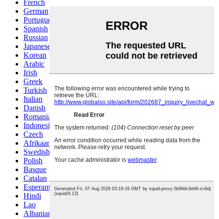
French
German
Portuguese
Spanish
Russian
Japanese
Korean
Arabic
Irish
Greek
Turkish
Italian
Danish
Romanian
Indonesian
Czech
Afrikaans
Swedish
Polish
Basque
Catalan
Esperanto
Hindi
Lao
Albanian