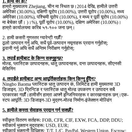
1. हामी को हौं?
हाम्रो मुख्यालय Zhejiang, चीन मा स्थित छ।2014 देखि, हामीले उत्तरी
अमेरिका (30.00%), दक्षिणी यूरोप (10.00%), उत्तरी यूरोप (10.00%), मध्य
अमेरिका (10.00%), पश्चिमी यूरोप (10.00%), र मध्य र पूर्वी यूरोप (10.00%)
मा बेचेका छौं। )।%), पूर्वी यूरोप (10.00%), दक्षिण अमेरिका (10.00%)।
हाम्रो कार्यालयमा करिब ५१-१०० जना छन्।
2. हामी कसरी गुणस्तर ग्यारेन्टी गर्छौं?
ठूलो उत्पादन गर्नु अघि, सधैं पूर्व-उत्पादन नमूनाहरू प्रदान गर्नुहोस्;
ढुवानी गर्नु अघि सधैं अन्तिम निरीक्षण गर्नुहोस्;
3. तपाईं हामीबाट के किन्न सक्नुहुन्छ?
मोल्ड, प्लास्टिक उत्पादनहरू, धातु उत्पादनहरू, दन्त उत्पादनहरू, सीएनसी
मेसिनिंग
4. तपाईंले हामीबाट अन्य आपूर्तिकर्ताहरू किन किन्नु हुँदैन?
Ningbo Baoma प्लास्टिक धातु उत्पादन कं, लिमिटेड हामी मुख्यतया 3D
डिजाइन, 3D प्रिन्टिङ र प्लास्टिक धातु मोल्ड उपकरण र उत्पादन सबै
प्रकारका गर्छौं।हामीसँग हाम्रा आफ्नै इन्जिनियरहरू र कारखानाहरू छन्।एक-
स्टप आपूर्ति: 3D डिजाइन-3D मुद्रण-मोल्ड निर्माण-इंजेक्शन मोल्डिंग
5. हामीले कस्ता सेवाहरू प्रदान गर्न सक्छौं?
स्वीकृत वितरण सर्तहरू: FOB, CFR, CIF, EXW, FCA, DDP, DDU;
स्वीकार्य भुक्तान मुद्राहरू: USD, EUR;
स्वीकार्य भुक्तानी विधिहरू: T/T, L/C, PayPal, Western Union, Escrow;