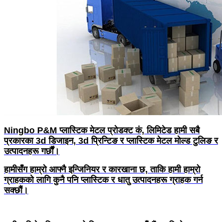
Ningbo P&M प्लास्टिक मेटल प्रोडक्ट कं, लिमिटेड हामी सबै
प्रकारका 3d डिजाइन, 3d प्रिन्टिङ र प्लास्टिक मेटल मोल्ड टुलिङ र
उत्पादनहरू गर्छौं।
हामीसँग हाम्रो आफ्नै इन्जिनियर र कारखाना छ, ताकि हामी हाम्रो
ग्राहकको लागि कुनै पनि प्लास्टिक र धातु उत्पादनहरू ग्राहक गर्न
सक्छौं।