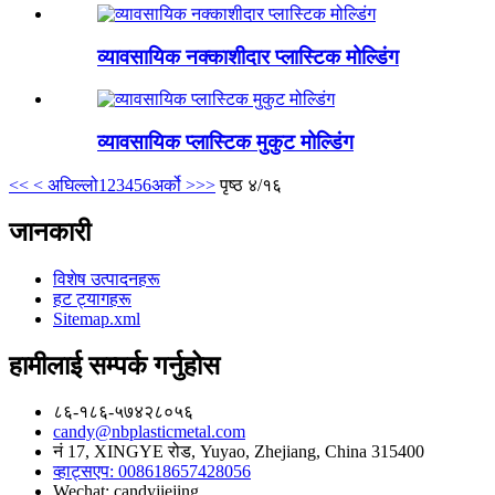
व्यावसायिक नक्काशीदार प्लास्टिक मोल्डिंग
व्यावसायिक प्लास्टिक मुकुट मोल्डिंग
<<
< अघिल्लो
1
2
3
4
5
6
अर्को >
>>
पृष्ठ ४/१६
जानकारी
विशेष उत्पादनहरू
हट ट्यागहरू
Sitemap.xml
हामीलाई सम्पर्क गर्नुहोस
८६-१८६-५७४२८०५६
candy@nbplasticmetal.com
नं 17, XINGYE रोड, Yuyao, Zhejiang, China 315400
व्हाट्सएप: 008618657428056
Wechat: candyjiejing