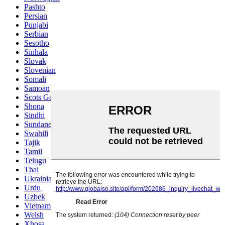
Pashto
Persian
Punjabi
Serbian
Sesotho
Sinhala
Slovak
Slovenian
Somali
Samoan
Scots Gaelic
Shona
Sindhi
Sundanese
Swahili
Tajik
Tamil
Telugu
Thai
Ukrainian
Urdu
Uzbek
Vietnamese
Welsh
Xhosa