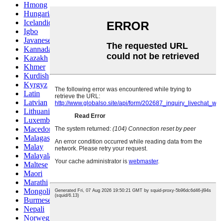
Hmong
Hungarian
Icelandic
Igbo
Javanese
Kannada
Kazakh
Khmer
Kurdish
Kyrgyz
Latin
Latvian
Lithuanian
Luxembou..
Macedonian
Malagasy
Malay
Malayalam
Maltese
Maori
Marathi
Mongolian
Burmese
Nepali
Norwegian