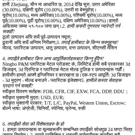
हामी Zhejiang, चीन मा आधारित छ, 2014 देखि सुरु, उत्तर अमेरिका
(30.00%), दक्षिणी यूरोप (10.00%), उत्तरी मा बेच्नुहोस्।
यूरोप(10.00%), मध्य अमेरिका(10.00%), पश्चिमी यूरोप(10.00%), मध्य
पूर्व(10.00%), पूर्वी यूरोप(10.00%), दक्षिण अमेरिका(10.00%)।हाम्रो
अफिसमा जम्मा ५१-१०० जना छन्।
2. हामी कसरी गुणस्तर ग्यारेन्टी गर्न
सक्छौं?
ठूलो उत्पादन अघि सधैं पूर्व-उत्पादन नमूना;
ढुवानी अघि सधैं अन्तिम निरीक्षण;
3. तपाईं हामीबाट के किन्न सक्नुहुन्छ?
मोल्ड, प्लास्टिक उत्पादन, धातु उत्पादन, दन्त उत्पादन, सीएनसी मेसिन
4. तपाईंले हामीबाट किन अन्य आपूर्तिकर्ताहरूबाट किन्नु हुँदैन?
Ningbo P&M प्लास्टिक मेटल प्रोडक्ट कं, लिमिटेड हामी सबै प्रकारका 3d
डिजाइन, 3d प्रिन्टिङ र प्लास्टिक मेटल मोल्ड टुलिङ र उत्पादनहरू गर्छौं।
हामीसँग हाम्रो आफ्नै इन्जिनियर र कारखाना छ।एक-स्टप आपूर्ति: 3d डिजाइन
- 3d मुद्रण - मोल्ड बनाउने - प्लास्टिक इंजेक्शन
5. हामीले कस्ता सेवाहरू
प्रदान गर्न सक्छौं?
स्वीकृत वितरण सर्तहरू: FOB, CFR, CIF, EXW, FCA, DDP, DDU；
स्वीकृत भुक्तानी मुद्रा: USD, EUR;
स्वीकृत भुक्तानी प्रकार: T/T, L/C, PayPal, Western Union, Escrow;
बोल्ने भाषा: अंग्रेजी, चिनियाँ, स्पेनिश, फ्रेन्च, रुसी
6. तपाइँको सेवा को विशेषताहरु के हो
1. हाम्रा उत्पादनहरू वा मूल्यहरूसँग सम्बन्धित तपाइँको सोधपुछ 24 घण्टा भित्र
जवाफ दिइनेछ। 2. राम्रो प्रशिक्षित र अनुभवी कर्मचारीहरू तपाइँका सबै