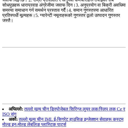
सोधपुछहरू धाराप्रवाह अंग्रेजीमा जवाफ दिन।3. अनुप्रयोग वा बिक्री अवधिमा
समस्या समाधान गर्न समर्थन प्रस्ताव गर्दै।4. समान गुणस्तरमा आधारित
प्रतिस्पर्धी मूल्यहरू।5. ग्यारेन्टी नमूनाहरूको गुणस्तर ठूलो उत्पादन गुणस्तर
जस्तै।
अघिल्लो:
तल्लो मूल्य चीन डिस्पोजेबल सिरिन्ज लुयर लक/स्लिप लक Ce र
ISO संग
अर्को:
तल्लो मूल्य चीन IML ई-सिगरेट हाउसिङ इन्जेक्शन सेवाहरू कस्टम
मोल्ड इन-मोल्ड लेबलिङ प्लास्टिक पार्ट्स