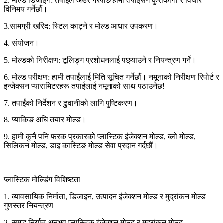
2. मोल्ड डिजाइन: तपाईले अर्डर गरेपछि हामी तपाईसँग कुराकानी र विचार
विनिमय गर्नेछौं।
3.सामग्री खरिद: स्टिल काट्ने र मोल्ड आधार उपकरण।
4. संयोजन।
5. मोल्डको निरीक्षण: टूलिङ्ग प्रशोधनलाई पछ्याउने र नियन्त्रण गर्ने।
6. मोल्ड परीक्षण: हामी तपाईंलाई मिति सूचित गर्नेछौं। नमूनाको निरीक्षण रिपोर्ट र
इन्जेक्सन प्यारामिटरहरू तपाईंलाई नमूनाको साथ पठाउनेछ!
7. तपाईंको निर्देशन र ढुवानीको लागि पुष्टिकरण।
8. प्याकिङ अघि तयार मोल्ड।
9. हामी कुनै पनि फरक प्रकारको प्लास्टिक इंजेक्शन मोल्ड, ब्लो मोल्ड,
सिलिकन मोल्ड, डाइ कास्टिङ मोल्ड सेवा प्रदान गर्दछौं।
प्लास्टिक मोल्डिंग विशिष्टता
1. व्यावसायिक निर्माता, डिजाइन, उत्पादन इंजेक्शन मोल्ड र मुद्रांकन मोल्ड
गुणस्तर नियन्त्रण
2. समृद्ध निर्यात अनुभव प्लास्टिक इंजेक्शन मोल्ड र मुद्रांकन मोल्ड