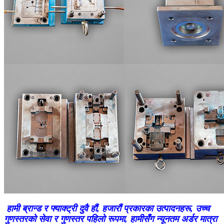
हामी ब्रान्ड र फ्याक्ट्री दुवै हौं, हजारौं प्रकारका उत्पादनहरू, उच्च
गुणस्तरको सेवा र गुणस्तर पहिलो रूपमा, हामीसँग न्यूनतम अर्डर मात्रा