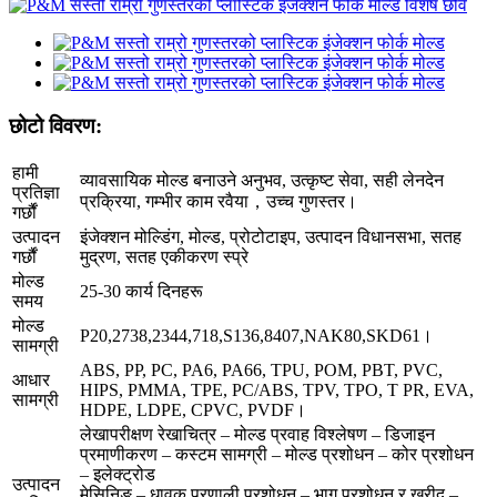
छोटो विवरण:
हामी
व्यावसायिक मोल्ड बनाउने अनुभव, उत्कृष्ट सेवा, सही लेनदेन
प्रतिज्ञा
प्रक्रिया, गम्भीर काम रवैया，उच्च गुणस्तर।
गर्छौं
उत्पादन
इंजेक्शन मोल्डिंग, मोल्ड, प्रोटोटाइप, उत्पादन विधानसभा, सतह
गर्छौं
मुद्रण, सतह एकीकरण स्प्रे
मोल्ड
25-30 कार्य दिनहरू
समय
मोल्ड
P20,2738,2344,718,S136,8407,NAK80,SKD61।
सामग्री
ABS, PP, PC, PA6, PA66, TPU, POM, PBT, PVC,
आधार
HIPS, PMMA, TPE, PC/ABS, TPV, TPO, T PR, EVA,
सामग्री
HDPE, LDPE, CPVC, PVDF।
लेखापरीक्षण रेखाचित्र – मोल्ड प्रवाह विश्लेषण – डिजाइन
प्रमाणीकरण – कस्टम सामग्री – मोल्ड प्रशोधन – कोर प्रशोधन
– इलेक्ट्रोड
उत्पादन
मेसिनिङ – धावक प्रणाली प्रशोधन – भाग प्रशोधन र खरीद –