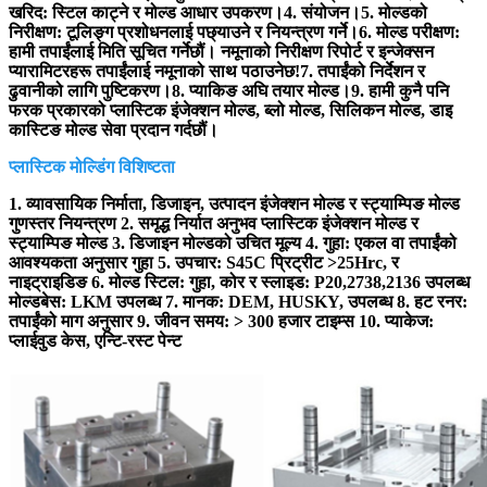
खरिद: स्टिल काट्ने र मोल्ड आधार उपकरण।4. संयोजन।5. मोल्डको
निरीक्षण: टूलिङ्ग प्रशोधनलाई पछ्याउने र नियन्त्रण गर्ने।6. मोल्ड परीक्षण:
हामी तपाईंलाई मिति सूचित गर्नेछौं। नमूनाको निरीक्षण रिपोर्ट र इन्जेक्सन
प्यारामिटरहरू तपाईंलाई नमूनाको साथ पठाउनेछ!7. तपाईंको निर्देशन र
ढुवानीको लागि पुष्टिकरण।8. प्याकिङ अघि तयार मोल्ड।9. हामी कुनै पनि
फरक प्रकारको प्लास्टिक इंजेक्शन मोल्ड, ब्लो मोल्ड, सिलिकन मोल्ड, डाइ
कास्टिङ मोल्ड सेवा प्रदान गर्दछौं।
प्लास्टिक मोल्डिंग विशिष्टता
1. व्यावसायिक निर्माता, डिजाइन, उत्पादन इंजेक्शन मोल्ड र स्ट्याम्पिङ मोल्ड
गुणस्तर नियन्त्रण 2. समृद्ध निर्यात अनुभव प्लास्टिक इंजेक्शन मोल्ड र
स्ट्याम्पिङ मोल्ड 3. डिजाइन मोल्डको उचित मूल्य 4. गुहा: एकल वा तपाईंको
आवश्यकता अनुसार गुहा 5. उपचार: S45C प्रिट्रीट >25Hrc, र
नाइट्राइडिङ 6. मोल्ड स्टिल: गुहा, कोर र स्लाइड: P20,2738,2136 उपलब्ध
मोल्डबेस: LKM उपलब्ध 7. मानक: DEM, HUSKY, उपलब्ध 8. हट रनर:
तपाईंको माग अनुसार 9. जीवन समय: > 300 हजार टाइम्स 10. प्याकेज:
प्लाईवुड केस, एन्टि-रस्ट पेन्ट