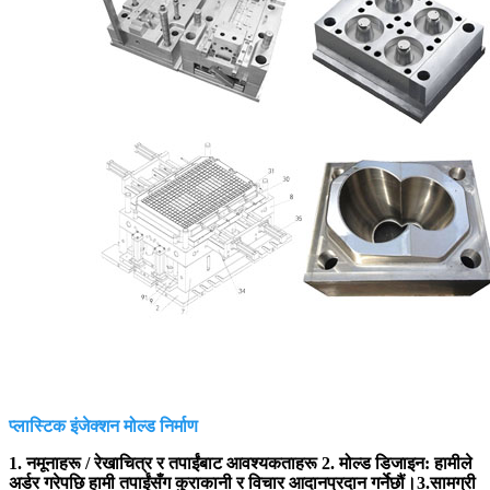
प्लास्टिक इंजेक्शन मोल्ड निर्माण
1. नमूनाहरू / रेखाचित्र र तपाईंबाट आवश्यकताहरू 2. मोल्ड डिजाइन: हामीले
अर्डर गरेपछि हामी तपाईंसँग कुराकानी र विचार आदानप्रदान गर्नेछौं।3.सामग्री