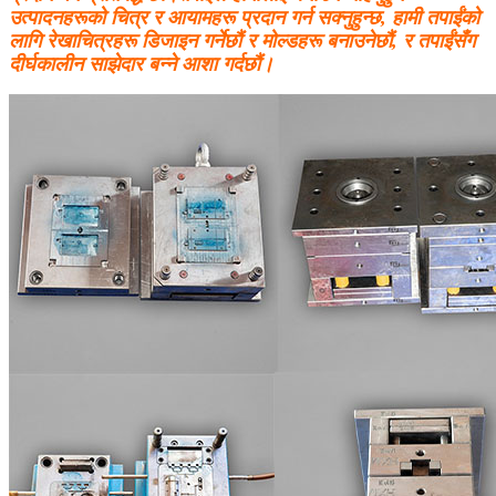
उत्पादनहरूको चित्र र आयामहरू प्रदान गर्न सक्नुहुन्छ, हामी तपाईंको
लागि रेखाचित्रहरू डिजाइन गर्नेछौं र मोल्डहरू बनाउनेछौं, र तपाईंसँग
दीर्घकालीन साझेदार बन्ने आशा गर्दछौं।