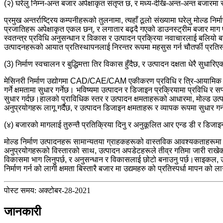
(२) घरेलु निम्न-अन्त बजार अपेक्षाकृत संतृप्त छ, र मध्य-देखि-अन्त-अन्त बजारम
प्रमुख अन्तर्राष्ट्रिय कम्पनीहरूको तुलनामा, त्यहाँ ठूलो संख्यामा घरेलु मो
प्रजातिहरू अपेक्षाकृत एकल छन्, र लगातार बढ्दै गएको डाउनस्ट्रीम बजार माग पूर
स्वतन्त्र प्रविधि अनुसन्धान र विकास र उत्पादन प्रक्रिया नवाचारलाई बलियो ब
उत्पादनहरूको आयात प्रतिस्थापनलाई निरन्तर रूपमा महसुस गर्न चौतर्फी प्रतिस्
(3) निर्माण स्वचालन र बुद्धिमत्ता तिर विकास हुँदैछ, र उत्पादन दक्षता धेरै सुधारि
मेसिनरी निर्माण उद्योगमा CAD/CAE/CAM एकीकरण प्रविधि र त्रि-आयामिक डिजा
गर्ने क्षमतामा सुधार गर्नेछ। भविष्यमा उत्पादन र डिजाइन प्रक्रियामा प्रविधि र
सुधार गर्दछ।हालको प्राविधिक स्तर र उत्पादन क्षमताहरूको आधारमा, मोल्ड उत्पादन
अनुप्रयोगहरू लागू गर्दैछ, र उत्पादन डिजाइन क्षमताहरू र व्यापक रूपमा सुधार गर
(४) बजारको मागलाई तुरुन्तै प्रतिक्रिया दिनु र अनुकूलित आर एन्ड डी र डिजाइन क्षम
मोल्ड निर्माण उत्पादनहरू सामान्यतया ग्राहकहरूको वास्तविक आवश्यकताहरूमा आ
अनुप्रयोगहरूको विस्तारको साथ, उत्पादन अपडेटहरूले तीव्र गतिमा जारी राखेको 
विकासमा भाग लिनुपर्छ, र अनुसन्धान र विकासलाई छोटो बनाउनु पर्छ।साइकल, उत
निर्माण गर्न को लागी क्षमता बिस्तारै बजार मा उद्यमहरु को प्रतिस्पर्धा मापन को
पोस्ट समय: अक्टोबर-28-2021
जानकारी