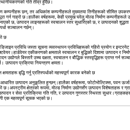
ा स्थानीयकरणको गति तीव्र हुँदैछ।
ल्ड निर्माण कम्पनीहरू छन्, तर अधिकांश कम्पनीहरूले मुख्यतया तिनीहरूको सीमित उ
ा गर्न गाह्रो छ।हालैका वर्षहरूमा, केही प्रमुख घरेलु मोल्ड निर्माण कम्पनीहरूले
नाएको छ, उत्पादन लाइनहरूको स्वचालन स्तर सुधारिएको छ, र उत्पादनको शुद्धता र 
पर्धा सञ्चालन गर्छन्।
एको छ
इन प्रविधि जस्ता सूचना व्यवस्थापन प्रविधिहरूको गहिरो प्रयोग र इन्टरनेट अ
 सफ्टवेयर।हार्डवेयर एकीकरणको क्षमताले स्वचालन र बुद्धिको दिशामा उत्पादन र निर्
 उद्योगले बिस्तारै उच्च दक्षता, स्वचालन र बौद्धिक स्तरवृद्धिहरू प्राप्त गर्न स
्न। उत्पादन प्रक्रिया नियन्त्रण क्षमता।
ताहरू बृद्धि गर्नु प्रतिस्पर्धाको महत्त्वपूर्ण कारक बनेको छ
धारित उत्पादन अनुकूलित हुन्छन्।हालैका वर्षहरूमा, फोटोभोल्टिक्स, पवन ऊर्जा,
छ।अपस्ट्रीम क्षेत्रको रूपमा, मोल्ड निर्माण उद्योगसँग उत्पादन विशेषताहरू र ग्
्पादन र सेवा प्रतिक्रिया गति गति, र उत्पादन गुणस्तर स्थिरता सुधार।ग्राहक
 लागी एक महत्वपूर्ण सूचक भएको छ।