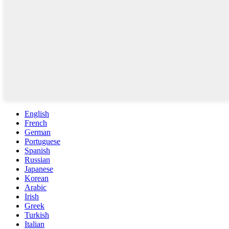
English
French
German
Portuguese
Spanish
Russian
Japanese
Korean
Arabic
Irish
Greek
Turkish
Italian