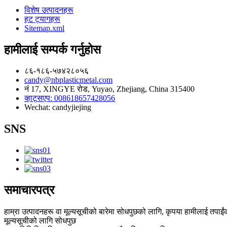
विशेष उत्पादनहरू
हट ट्यागहरू
Sitemap.xml
हामीलाई सम्पर्क गर्नुहोस
८६-१८६-५७४२८०५६
candy@nbplasticmetal.com
नं 17, XINGYE रोड, Yuyao, Zhejiang, China 315400
व्हाट्सएप: 008618657428056
Wechat: candyjiejing
SNS
समाचारपत्र
हाम्रा उत्पादनहरू वा मूल्यसूचीको बारेमा सोधपुछको लागि, कृपया हामीलाई तपाईंको
मूल्यसूचीको लागि सोधपुछ