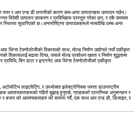
पकरण स्तर र आर एन्ड डी लगानीको कारण कम-अन्त उत्पादनहरू उत्पादन गर्छन्।
 उन्नत विदेशी उत्पादन उपकरण र प्रविधिहरू प्रस्तुत गरेका छन्, र एकै समयमा
स्थिरता सुधारिएको छ।अन्तर्राष्ट्रिय उत्पादकहरूले मध्यदेखि उच्च-अन्त
फ थिंग्स टेक्नोलोजीको विकासको साथ, मोल्ड निर्माण उद्योगले नयाँ एकीकृत
माणको विकासलाई बढावा दिन्छ, जसले मोल्ड प्रशोधन दक्षता र निर्माण शुद्धतामा
ञ्चार प्रविधि, बिग डाटा र इन्टरनेट अफ थिंग्स टेक्नोलोजीको एकीकृत
 अटोमोटिभ लाइटवेटिंग, र उपभोक्ता इलेक्ट्रोनिक्स जस्ता डाउनस्ट्रीम
राहक आवश्यकताहरूको गहिरो बुझाइ हुनुपर्छ, ग्राहकको प्रारम्भिक अनुसन्धान र
हरु र बजार को आवश्यकताहरु को सामना गर्दै, एक साथ आर एन्ड डी, डिजाइन, र