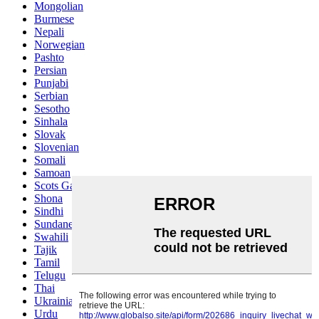
Mongolian
Burmese
Nepali
Norwegian
Pashto
Persian
Punjabi
Serbian
Sesotho
Sinhala
Slovak
Slovenian
Somali
Samoan
Scots Gaelic
Shona
Sindhi
Sundanese
Swahili
Tajik
Tamil
Telugu
Thai
Ukrainian
Urdu